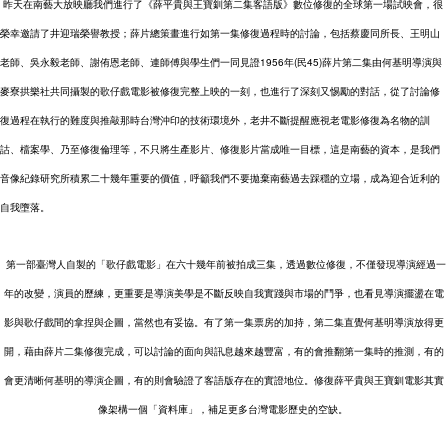
 昨天在南藝大放映廳我們進行了
《
薛平貴與王寶釧第二集客語版
》
數位修復的全球第一場試映會，很
榮幸邀請了井迎瑞榮譽教授；薛片總策畫進行如第一集修復過程時的討論，包括蔡慶同所長、王明山
老師、吳永毅老師、謝侑恩老師、連師傅與學生們一同見證1956年(民45)薛片第二集由何基明導演與
麥寮拱樂社共同攝製的歌仔戲電影被修復完整上映的一刻，也進行了深刻又惕勵的對話，從了討論修
復過程在執行的難度與推敲那時台灣沖印的技術環境外，老井不斷提醒應視老電影修復為名物的訓
詁、檔案學、乃至修復倫理等，不只將生產影片、修復影片當成唯一目標，這是南藝的資本，是我們
音像紀錄研究所積累二十幾年重要的價值，呼籲我們不要拋棄南藝過去踩穩的立場，成為迎合近利的
自我墮落。 
 第一部臺灣人自製的「歌仔戲電影」在六十幾年前被拍成三集，透過數位修復，不僅發現導演經過一
年的改變，演員的歷練，更重要是導演美學是不斷反映自我實踐與市場的鬥爭，也看見導演擺盪在電
影與歌仔戲間的拿捏與企圖，當然也有妥協。有了第一集票房的加持，第二集直覺何基明導演放得更
開，藉由薛片二集修復完成，可以討論的面向與訊息越來越豐富，有的會推翻第一集時的推測，有的
會更清晰何基明的導演企圖，有的則會驗證了客語版存在的實證地位。修復薛平貴與王寶釧電影其實
像架構一個「資料庫」，補足更多台灣電影歷史的空缺。 