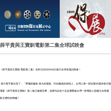
薛平貴與王寶釧電影第二集全球試映會
《薛平貴與王寶釧-電影第二集》在昨日(20200422)進行全球首場試映會！ 
 當片尾字幕出現了：「華麗的服裝 偉大的場面」印在魏虎的表情上，台灣人第一部自製35毫米歌仔戲
電影
《
薛平貴與王寶釧
》
第二集已修復完畢，這兩句話也十足反應戰後台灣一群電影人想建立自我電
影主體性的吶喊！ 