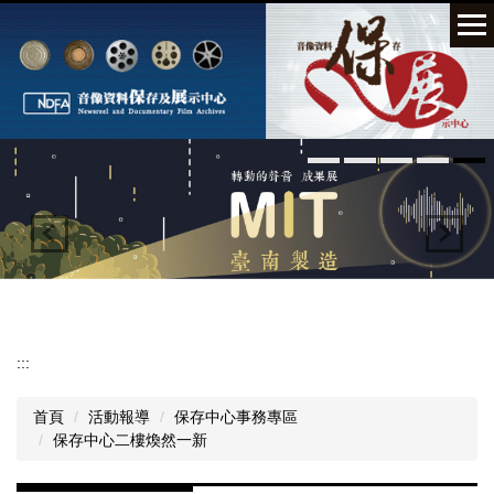
跳
到
主
要
內
容
區
:::
首頁
活動報導
保存中心事務專區
保存中心二樓煥然一新