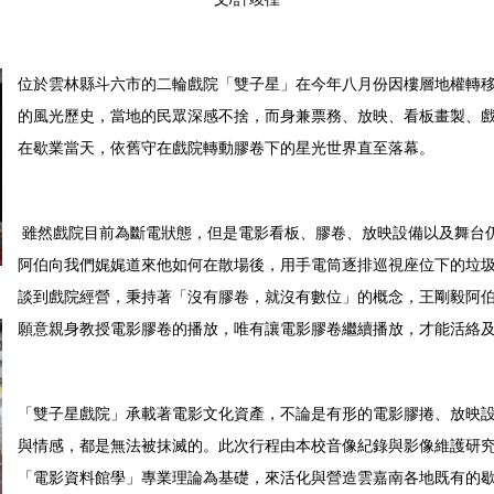
位於雲林縣斗六市的二輪戲院「雙子星」在今年八月份因樓層地權轉
的風光歷史，當地的民眾深感不捨，而身兼票務、放映、看板畫製、
在歇業當天，依舊守在戲院轉動膠卷下的星光世界直至落幕。
雖然戲院目前為斷電狀態，但是電影看板、膠卷、放映設備以及舞台
阿伯向我們娓娓道來他如何在散場後，用手電筒逐排巡視座位下的垃
談到戲院經營，秉持著「沒有膠卷，就沒有數位」的概念，王剛毅阿
願意親身教授電影膠卷的播放，唯有讓電影膠卷繼續播放，才能活絡
「雙子星戲院」承載著電影文化資產，不論是有形的電影膠捲、放映
與情感，都是無法被抹滅的。此次行程由本校音像紀錄與影像維護研
「電影資料館學」專業理論為基礎，來活化與營造雲嘉南各地既有的