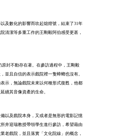
移以及數化的影響而吹起熄燈號，結束了
31
年
戲院清潔等多重工作的王剛毅阿伯感受更甚，
仍原封不動存在著。在參訪過程中，王剛毅
圾，並且自信的表示戲院裡一隻蟑螂也沒有。
伯表示，無論戲院未來以何種形式復甦，他都
及延續其音像資產的生命。
設備以及戲院本身，又或者是無形的電影記憶
究所井迎瑞教授帶領學生進行參訪，希望藉由
歇業老戲院，並且落實「文化院線」的概念，