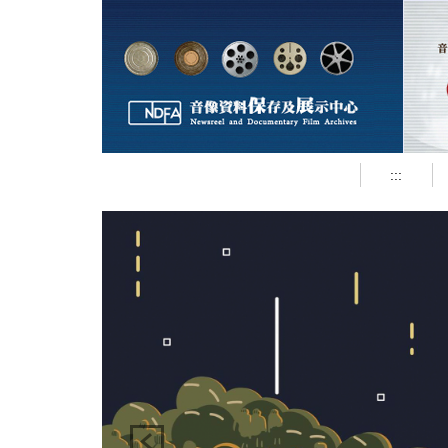
跳
到
主
要
內
容
區
:::