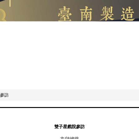
參訪
雙子星戲院參訪
/
文
許竣徨