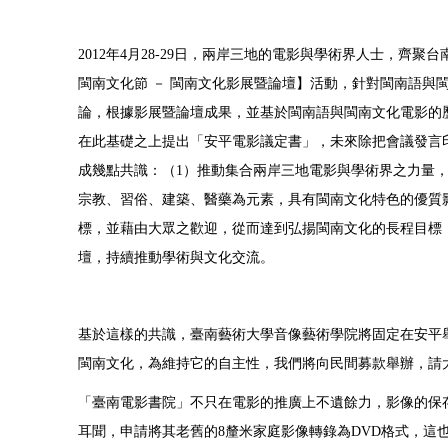
2012
年
4
月
28-29
日，兩岸三地的電影與學術界人士，齊聚台
閩南文化節
－
閩南文化影展暨論壇】活動，針對閩南語與
論，根據影展暨論壇成果，並基於閩南語與閩南文化電影的
在此基礎之上提出「安平電影議定書」，未來除把會議發言
成幾點共識：（
1
）推動集合兩岸三地電影與學術界之力量
宗教、習俗、建築、醫藥為元素，具有閩南文化特色的優質
標，並藉由大眾之歡迎，從而達到弘揚閩南文化的長程目標
壇，持續推動學術與文化交流。
基於這樣的共識，臺南藝術大學音像藝術學院將固定在安平
閩南文化，為維持它的自主性，我們將向民間募款舉辦，請
「臺南電影書院」不只在電影的推廣上不遺餘力，影像的保
耳聞，申請將其老舊的
8
釐米家庭影像轉錄為
DVD
格式，這