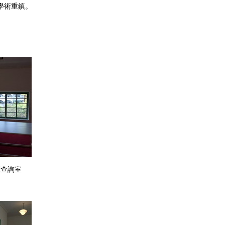
學術重鎮。
查詢室