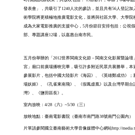
發表會」，共吸引了
1240
人次的參訪，並且共有
56
人登記加
術學院將更積極地推廣電影文化，並將與社區大學、大學院
成為大家電影推廣的支援中心，
5
月份節目安排包括：公視
部、專題講座
12
場，以嘉惠台南市民。
五月份舉辦的「
2012
世界閩南文化節－閩南文化影展暨論壇
宮」廟口前廣場播映完畢，吸引許多附近民眾共襄勝舉，本
參展影片，包括中國大陸影片《海囚》、《英雄鄭成功》；
場妖姬》、《孔雀東南飛》、《假鳳虛凰》以及台灣早期台
灣》、《鹽田區長》。
室內放映：
4/28
（六）
~5/30
（三）
放映地點：臺南電影書院（臺南市南門路
38
號南門公園內）
片單請參閱國立臺南藝術大學音像媒體中心網站
http://media