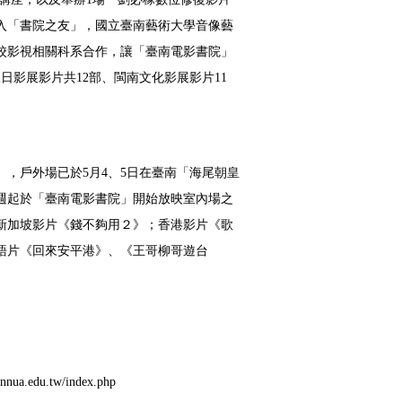
入「書院之友」，國立臺南藝術大學音像藝
校影視相關科系合作，讓「臺南電影書院」
假日影展影片共
12
部、閩南文化影展影片
11
」，戶外場已於
5
月
4
、
5
日在臺南「海尾朝皇
週起於「臺南電影書院」開始放映室內場之
新加坡影片《錢不夠用２》；香港影片《歌
語片《回來安平港》、《王哥柳哥遊台
.tnnua.edu.tw/index.php