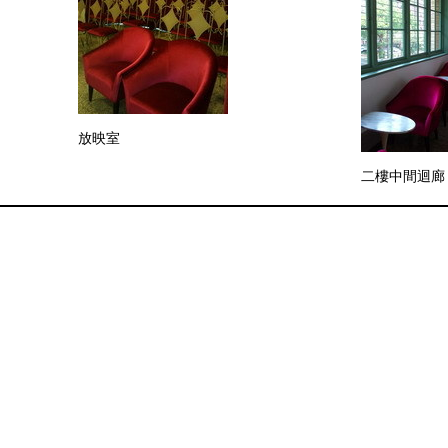
放映室
二樓中間迴廊