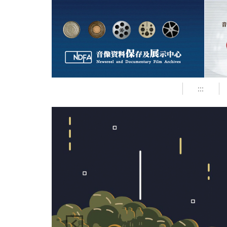
跳
到
主
要
內
容
區
:::