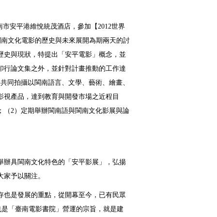
南市安平港維悅統茂酒店，參加【
2012
世界
閩南文化電影的歷史與未來展開為期兩天的討
歷史與現狀，特提出「安平電影」概念，並
印行論文集之外，並針對計畫推動的工作達
，共同拍攝以閩南語言、文學、藝術、繪畫、
影視產品，達到教育與開發市場之近程目
；（
2
）定期舉辦閩南語與閩南文化影展與論
舉辦具閩南文化特色的「安平影展」，弘揚
大家予以關注。
存也是發展的重點，從開幕至今，已有民眾
也是「臺南電影書院」營運的宗旨，就是建