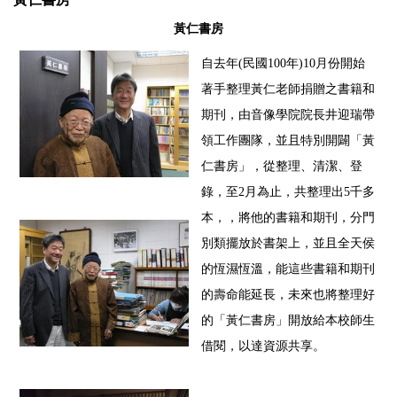
黃仁書房
自去年
(
民國
100
年
)10
月份開始
著手整理黃仁老師捐贈之書籍和
期刊，由音像學院院長井迎瑞帶
領工作團隊，並且特別開闢「黃
仁書房」，從整理、清潔、登
錄，至
2
月為止，共整理出
5
千多
本，，將他的書籍和期刊，分門
別類擺放於書架上，並且全天侯
的恆濕恆溫，能這些書籍和期刊
的壽命能延長，未來也將整理好
的「黃仁書房」開放給本校師生
借閱，以達資源共享。