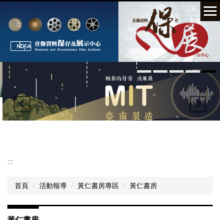
跳
到
主
要
內
容
區
:::
首頁
活動報導
黃仁書房專區
黃仁書房
黃仁書房