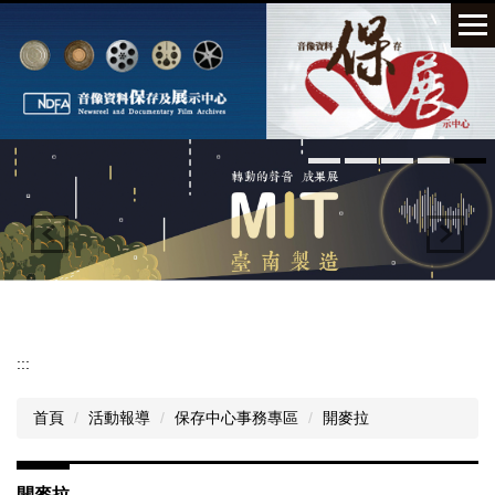
跳
到
主
要
內
容
區
:::
首頁
活動報導
保存中心事務專區
開麥拉
開麥拉