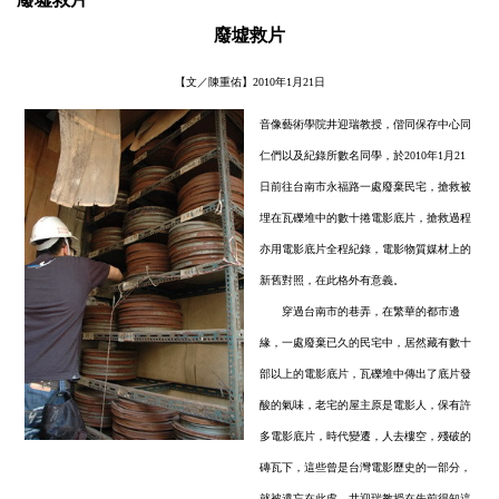
廢墟救片
【文／陳重佑】2010年1月21日
音像藝術學院井迎瑞教授，偕同保存中心同
仁們以及紀錄所數名同學，於2010年1月21
日前往台南市永福路一處廢棄民宅，搶救被
埋在瓦礫堆中的數十捲電影底片，搶救過程
亦用電影底片全程紀錄，電影物質媒材上的
新舊對照，在此格外有意義。
穿過台南市的巷弄，在繁華的都市邊
緣，一處廢棄已久的民宅中，居然藏有數十
部以上的電影底片，瓦礫堆中傳出了底片發
酸的氣味，老宅的屋主原是電影人，保有許
多電影底片，時代變遷，人去樓空，殘破的
磚瓦下，這些曾是台灣電影歷史的一部分，
就被遺忘在此處。井迎瑞教授在先前得知這