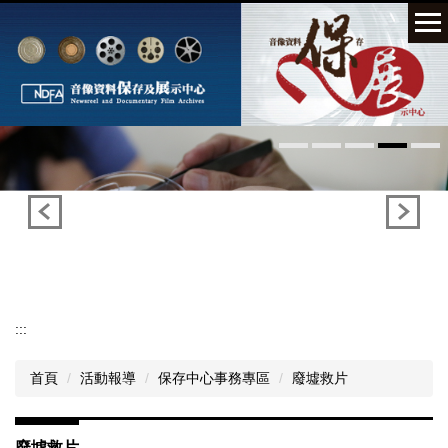
跳
到
主
要
內
容
區
:::
首頁
活動報導
保存中心事務專區
廢墟救片
廢墟救片