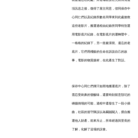
項訊息之後，徵得了屋主同意，偕同保存中
心同仁們以及紀錄所數名同學來到此處搶救
這些老影片，搬運過程由紀錄所同學特別選
用電影底片紀錄，在電影底片的運轉聲中，
一格格的紀錄下，另一批被漠視、遺忘的老
底片，它們用殘餘的生命在訴說自己的故
事，電影的物質媒材，在此產生了對話。
保存中心同仁們揮汗如雨地搬運底片，除了
需忍受刺鼻的發酸味，還要時刻留意頹圮的
磚牆倒塌的可能，過程中還發生了一段小插
曲，社區的巡守隊誤以為竊賊闖入，擅自搬
運他人財產，前來斥止，所幸經過與里長的
了解，化解了這場的誤會。