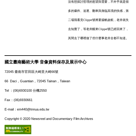
沒有想探討哲理的慾望與需要，不外乎就是很
多的爆炸、追逐、翻車與身臨其境的快感，第
二場我看見Clipper號將要揚帆啟航，老井就失
去知覺了，等老井醒來Clipper號已經回來了，
其間去了哪裡做了些什麼事老井全都不知道。
國立臺南藝術大學 音像資料保存及展示中心
72045 臺南市官田區大崎里大崎66號
66 Daci，Guantian，72045 Tainan，Taiwan
Tel ：(06)6930100 分機2550
Fax：(06)6930661
E-mail：em440@tnnua.edu.tw
Copyright © 2020 Newsreel and Documentary Film Archives