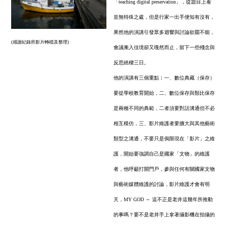
「teaching digital preservation」，從題目上看
並無特殊之處，但是行家一出手便知有沒有，
果然他的演講引發眾多迴響與討論欲罷不能，
(感謝紀錄所影片轉檔及整理)
會議漸入佳境卻又嘎然而止，留下一些殘念與
反思繞樑三日。
他的演講有三個重點︰一、數位典藏（保存）
要從學校教育開始，二、數位保存與類比保存
是兩種不同的典範，二者須要對話溝通但不必
相互模仿，三、影片維護者要擴大與其他藝術
類型之溝通，不要只是侷限現在「影片」之維
護，開始要強調自己是國家「文物」的維護
者，他呼籲打開門戶，參與任何有關國家文物
與藝術媒體維護的討論，影片維護才會有明
天，MY GOD ～ 這不正是老井這幾年所推動
的事嗎？要不是老井手上拿著攝影機在拍攝的