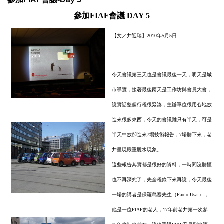
參加FIAF會議 DAY 5
【文／井迎瑞】2010年5月5日
今天會議第三天也是會議最後一天，明天是城
市導覽，接著最後兩天是工作坊與會員大會，
說實話整個行程很緊湊，主辦單位很用心地放
進來很多東西，今天的會議雖只有半天，可是
半天中放卻進來7場技術報告，7場聽下來，老
井呈現嚴重脫水現象。
這些報告其實都是很好的資料，一時間沒聽懂
也不再深究了，先全程錄下來再說，今天最後
一場的講者是保羅烏塞先生（Paolo Usai），
他是一位FIAF的老人，17年前老井第一次參