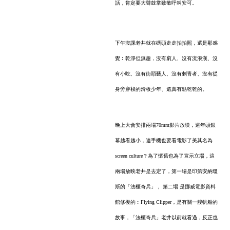
話，肯定要大聲鼓掌致敬呼叫安可。
下午沒課老井就在碼頭走走拍拍照，還是那感
覺︰乾淨但無趣，沒有窮人、沒有流浪漢、沒
有小吃、沒有街頭藝人、沒有刺青者、沒有從
身旁穿梭的滑板少年、還真有點乾乾的。
晚上大會安排兩場70mm影片放映，這年頭銀
幕越看越小，連手機也要看電影了美其名為
screen culture？為了懷舊也為了宣示立場，這
兩場放映老井是去定了，第一場是印第安納瓊
斯的「法櫃奇兵」， 第二場 是挪威電影資料
館修復的︰Flying Clipper，是有關一艘帆船的
故事，「法櫃奇兵」老井以前就看過，反正也