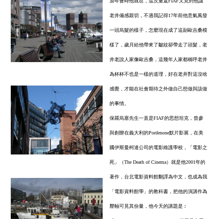
加年會時他就在，這次重返FIAF又見到他讓
老井備感親切，不過我記得17年前他意氣風發
一頭烏髮的樣子，怎麼現在成了這副歐吉桑模
樣了，歲月給他帶來了皺紋卻帶走了頭髮，老
井老說人家像歐吉桑，這幾年人家都稱呼老井
為杯杯不也是一樣的道理，好在老井對這沒啥
感覺，才能在社會期待之外做自己想做與該做
的事情。
保羅烏塞先生一直是FIAF的思想坦克，曾參
與創辦在義大利的Pordenone默片影展，在美
國伊斯曼柯達公司的電影維護學校，「電影之
死」（The Death of Cinema）就是他2001年的
著作，台北電影資料館翻譯為中文，也成為我
「電影資料館學」的教科書，把他的演講作為
壓軸可見其份量，他今天的講題是︰