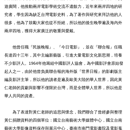
遊廣闊，他推動兩岸電影學術交流不遺餘力，近年來兩岸四地的研
究者，學生因為缺乏台灣電影史料，為了著作與研究來拜訪他的人
很多，他為了鼓勵大家也從不拒絕，所以他的後生晚學遍及海內外
兩岸四地，獲得大家廣泛的敬重與愛戴。
他曾任職『民族晚報』、『今日電影』，並在『聯合報』任職
長達四十三年，其中主編新藝版，引進大量電影文化新思潮，培養
不少影評人。1964年他籌組中國影評人協會，為中國影評會原始發
起人之一，由於他曾負責聯合報的海外版『世界日報』的影劇版主
編及影評主筆，所以他的讀者是遍及歐美大陸的華人世界，因此黃
仁老師的貢獻與影響不僅限於台灣，而是全體華人世界，所以他是
華人共同的資產。
為了表達對黃仁老師的追思與懷念，我們聯合了曾經參與整理
黃仁捐贈資料的四個單位：國立台南藝術大學媒體中心，國立台南
藝術大學影像資料保存與展示中心，臺南市南門電影書院及電影蒐