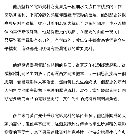
他所堅持的電影資料之蒐集是一種細水長流長年積累的工作，
需淡薄名利、平實冷靜的態度伴隨臺灣電影的發展。他對歷史的觀
察與史料的建構，從不以誰的名氣大就給予更多的關注，也不以地
位的高低來做篩選。他是從歷史的觀點，在歷史的面前一視同仁，
只要對臺灣電影有努力的、有付出的，黃仁先生都會為他們建立生
平檔案，這些都是日後研究臺灣電影的重要資料。
他經歷過臺灣電影各時期的發展，從匱乏年代到經濟起飛，從
威權體制到民主開放，從追逐西方到擁抱本土，一個思潮接著一個
思潮，看盡電影界人事滄桑。然而黃仁先生始終以一個歷史的守門
人的角度冷眼旁觀留下完整的歷史資料。當今，當年輕學者開始回
頭想要研究自己的電影歷史時，黃仁先生的資料扮演關鍵角色。
多年來向黃仁先生爭取電影資料的單位甚多，他也慷慨滿足大
家的需求，但他年事已高，逐漸意識到要傳承他畢生所累積的電影
檔案的重要性，為了保留這批資料的完整性，他決定把畢生心血典