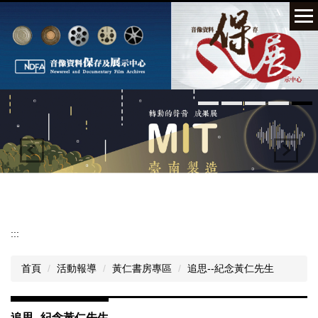
跳
到
主
要
內
容
區
:::
首頁
活動報導
黃仁書房專區
追思--紀念黃仁先生
追思--紀念黃仁先生