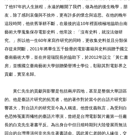
了他97年的人生旅程，永遠的離開了我們，做為他的後生晚學，朋
友，除了感到哀傷與不捨外，更有許多的懷念與追思。在他的晚年
這段時間，他依舊筆耕不斷，在最後的這10年裡面積極地協助台南
藝術大學蒐集保存電影史料，他常說：「沒有史料，就沒法做研
究。」所以他一生60年來寫作研究的同時，更收集史料並且分類保
存從未間斷，2011年將畢生五千餘冊的電影書籍與史料捐贈予國立
臺南藝術大學，並在井迎瑞院長的協助下，於2012年設立「黃仁書
房」並獲國立臺南藝術大學頒贈榮譽博士學位，彰顯其對電影界之
貢獻，實至名歸。
黃仁先生的貢獻與影響是包括兩岸四地，甚至是整個大華語區
的。他是臺語片研究的拓荒者，他的著作對於當今的台語片研究影
響甚大，對台語片的研究至今為人稱道。他曾仗義執言，為受到白
色恐怖冤案而犧牲的臺語片導演，曾經是台灣電影製片廠第一任廠
長的白克先生著書平反。為出身台中但日殖時期到大陸發展而無法
回台的台灣導演何非光先生著書請命。因此黃仁老師的人緣佳，交