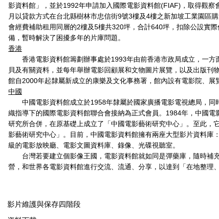
影資料館」，並於1992年申請加入國際電影資料館(FIAF)，取得觀察會
月以貸款方式在台北縣樹林市忠信街9號3樓及4樓之新加坡工業園區購置
會經費補助租用同層的2樓及5樓共320坪，合計640坪，扣除公設實
備，暫時解決了困擾多年的片庫問題。
香港
香港電影資料館籌劃辦事處於1993年由前香港市政局成立，一方
貝及有關資料，並每年舉辦電影回顧展和文物圖片展覽，以及出版刊物。
館自2000年起隸屬新成立的康樂及文化事務署，館內設有電影院、
中國
中國電影資料館成立於1958年隸屬於國家廣播電影電視總局，同時
織指導下的國際電影資料館聯合會接納為正式會員。1984年，中國
研究所合併，在原基礎上成立了「中國電影藝術研究中心」。至此，
影藝術研究中心」。目前，中國電影資料館擁有兩座大型影片資料庫
級的電影放映廳、電影文圖資料庫、錄像、光碟視聽室。
台灣若要建立個影像王國，電影資料館就如同是彈藥庫，隨時補充
營，和世界各電影資料館進行交流、流通、分享，以達到「在地整理
影片維護與保存四階段