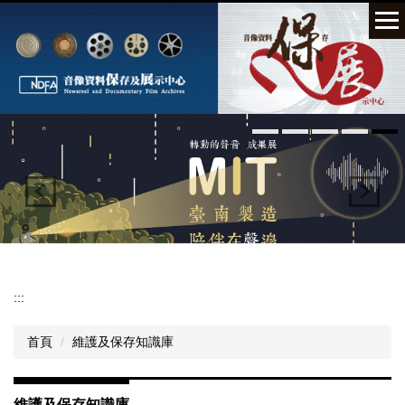
跳
到
主
要
內
容
區
:::
首頁
維護及保存知識庫
維護及保存知識庫